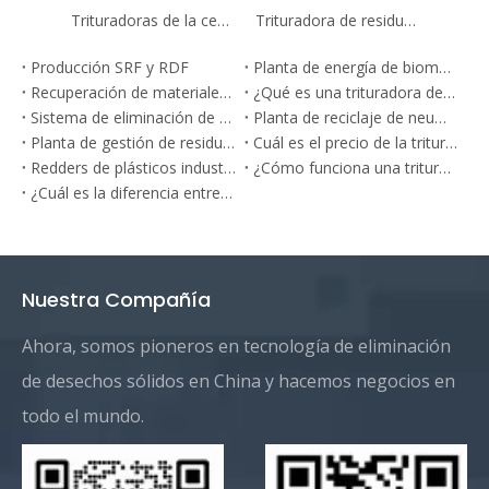
Trituradoras de la central eléctrica del biocombustible de la calidad de Alemania con el sistema de control del PLC
Trituradora de residuos sólidos municipales de dos ejes para trabajo pesado con sistema de control PLC
Producción SRF y RDF
Planta de energía de biomasa
Recuperación de materiales MRF
¿Qué es una trituradora de desechos?
Sistema de eliminación de desechos industriales
Planta de reciclaje de neumáticos para residuos (ELT)
Planta de gestión de residuos voluminosos
Cuál es el precio de la trituradora de doble eje?
Redders de plásticos industriales: soluciones para reciclaje de plásticos
¿Cómo funciona una trituradora de neumático?
¿Cuál es la diferencia entre una trituradora comercial y una trituradora industrial?
Nuestra Compañía
Ahora, somos pioneros en tecnología de eliminación
de desechos sólidos en China y hacemos negocios en
todo el mundo.