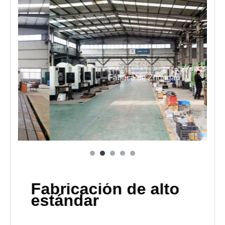
Fábrica de Zhongan
to
Fabricación de alto
Fab
estándar
est