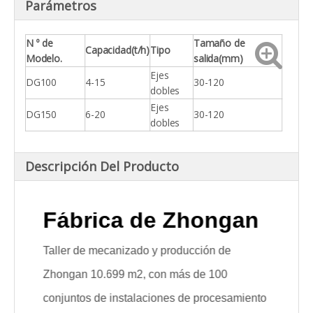
Parámetros
N º de
Tamaño de
Capacidad
(t/h)
Tipo
Modelo.
salida
(mm)
Ejes
DG100
4-15
30-120
dobles
Ejes
DG150
6-20
30-120
dobles
Descripción Del Producto
Fábrica de Zhongan
Fáb
Taller de mecanizado y producción de
Taller 
Zhongan 10.699 m2, con más de 100
Zhongan
conjuntos de instalaciones de procesamiento
conjunt