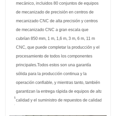
miento
mecánico, incluidos 80 conjuntos de equipos
mecánic
quipos
de mecanizado de precisión en centros de
de meca
 de
mecanizado CNC de alta precisión y centros
mecaniz
ntros
de mecanizado CNC a gran escala que
de meca
cubrían 850 mm, 1 m, 1,6 m, 3 m, 6 m, 11 m
cubrían
11 m
CNC, que puede completar la producción y el
CNC, qu
n y el
procesamiento de todos los componentes
procesa
es
principales.Todos estos son una garantía
princip
ía
sólida para la producción continua y la
sólida p
operación confiable, y mientras tanto, también
operaci
también
garantizan la entrega rápida de equipos de alta
garanti
 de alta
calidad y el suministro de repuestos de calidad.
calidad 
calidad.