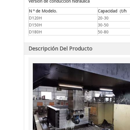
Versión de conducción hidráulica
N º de Modelo.
Capacidad
（t/h
D120H
20-30
D150H
30-50
D180H
50-80
Descripción Del Producto