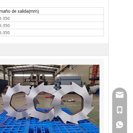
maño de salida
(mm)
0-350
0-350
0-350
info@zh
0086 15
0086 15