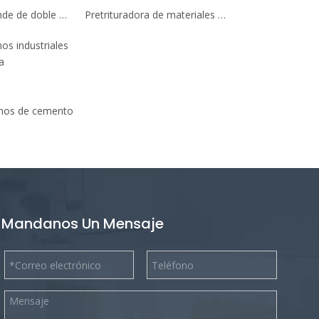
Trituradora grande de doble eje a la venta para planta de reciclaje de llantas de desecho
Pretrituradora de materiales de desecho de caucho de larga duración
os industriales
a
rnos de cemento
Mandanos Un Mensaje