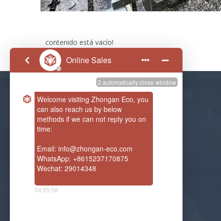
contenido está vacío!
Nuestra Compañía
Ahora, somos pioneros en tecnología
de eliminación de desechos sólidos en
China y hacemos negocios en todo el
mundo.