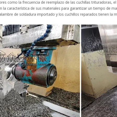
es como la frecuencia de reemplazo de las cuchillas trituradoras, el
n la característica de sus materiales para garantizar un tiempo de
 alambre de soldadura importado y los cuchillos reparados tienen la m